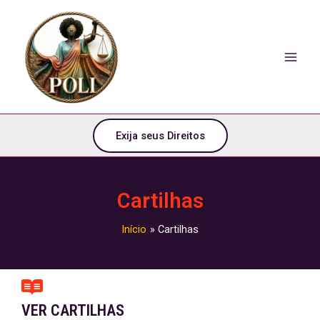
o
Ir
conteúdo
para
o
conteúdo
Exija seus Direitos
Cartilhas
Início
Cartilhas
VER CARTILHAS