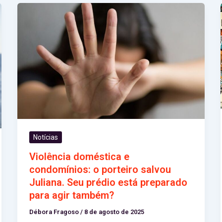
Notícias
Violência doméstica e
condomínios: o porteiro salvou
Juliana. Seu prédio está preparado
para agir também?
Débora Fragoso
/
8 de agosto de 2025