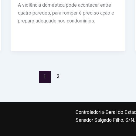
A violência doméstica pode acontecer entre
quatro paredes, para romper é preciso ação e
preparo adequado nos condomínios.
1
2
Controladoria-Geral do Esta
Senador Salgado Filho, S/N