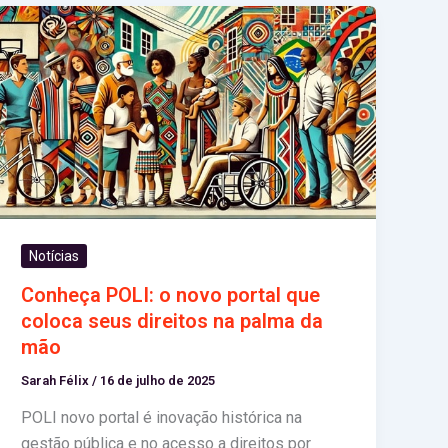
Notícias
Conheça POLI: o novo portal que
coloca seus direitos na palma da
mão
Sarah Félix
/
16 de julho de 2025
POLI novo portal é inovação histórica na
gestão pública e no acesso a direitos por