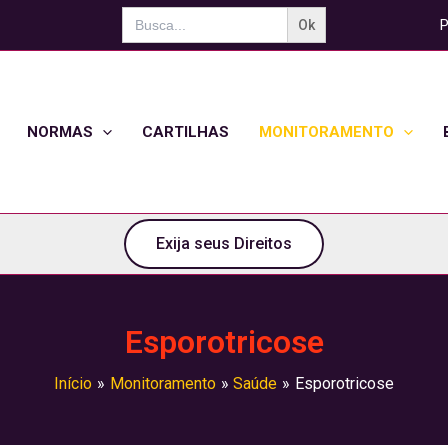
Search
P
for:
NORMAS
CARTILHAS
MONITORAMENTO
Exija seus Direitos
Esporotricose
Início
Monitoramento
Saúde
Esporotricose