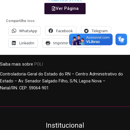
Como citar a POLI
Ver Página
Compartilhe isso:
WhatsApp
Facebook
Telegram
LinkedIn
Imprimir
E-mail
Saiba mais sobre
POLI
Controladoria-Geral do Estado do RN – Centro Administrativo do
Estado – Av. Senador Salgado Filho, S/N, Lagoa Nova –
Natal/RN. CEP: 59064-901
Institucional