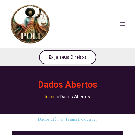
o
Ir
conteúdo
para
o
conteúdo
Exija seus Direitos
Dados Abertos
Início
Dados Abertos
Dados até o 4º Trimestre de 2025