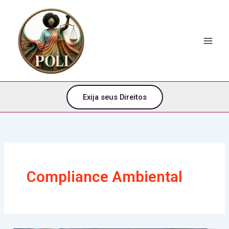
o
Ir
conteúdo
para
o
conteúdo
Exija seus Direitos
Compliance Ambiental