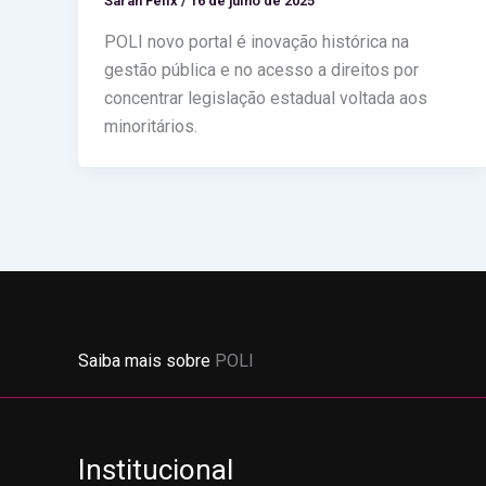
Sarah Félix
/
16 de julho de 2025
POLI novo portal é inovação histórica na
gestão pública e no acesso a direitos por
concentrar legislação estadual voltada aos
minoritários.
Saiba mais sobre
POLI
Institucional