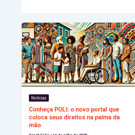
Notícias
Conheça POLI: o novo portal que
coloca seus direitos na palma da
mão