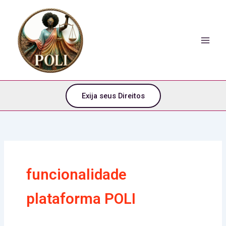
o
Ir
conteúdo
para
o
conteúdo
Exija seus Direitos
funcionalidade
plataforma POLI