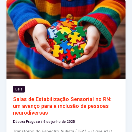
Leis
Salas de Estabilização Sensorial no RN:
um avanço para a inclusão de pessoas
neurodiversas
Débora Fragoso
/
6 de junho de 2025
Transtorno do Espectro Autista (TEA) – O que é? O