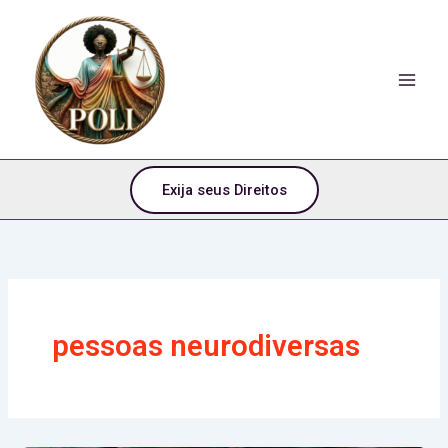
o
Ir
conteúdo
para
o
conteúdo
Exija seus Direitos
pessoas neurodiversas