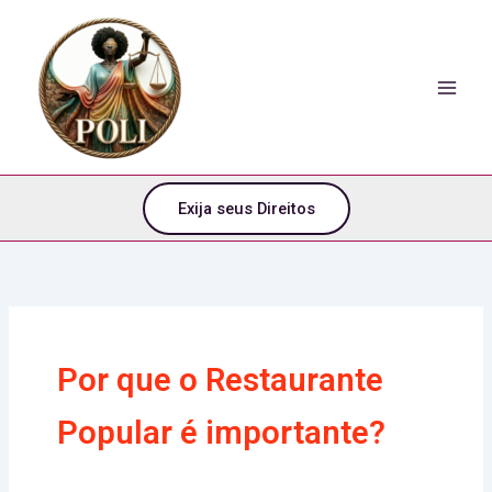
o
Ir
conteúdo
para
o
conteúdo
Exija seus Direitos
Por que o Restaurante
Popular é importante?