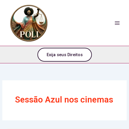
o
Ir
conteúdo
para
o
conteúdo
Exija seus Direitos
Sessão Azul nos cinemas