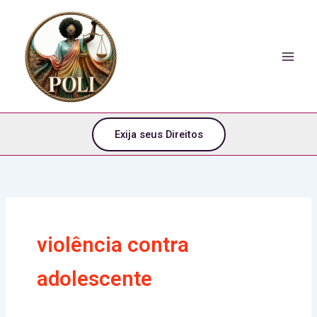
o
Ir
conteúdo
para
o
conteúdo
Exija seus Direitos
violência contra
adolescente