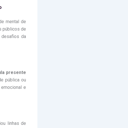
o
úde mental de
s públicos de
 desafios da
la presente
e pública ou
, emocional e
iou linhas de