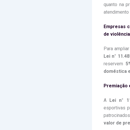
quanto na p
atendimento
Empresas c
de violência
Para ampliar
Lei n° 11.4
reservem
5
doméstica e
Premiação e
A
Lei n° 1
esportivas 
patrocinado
valor de pr