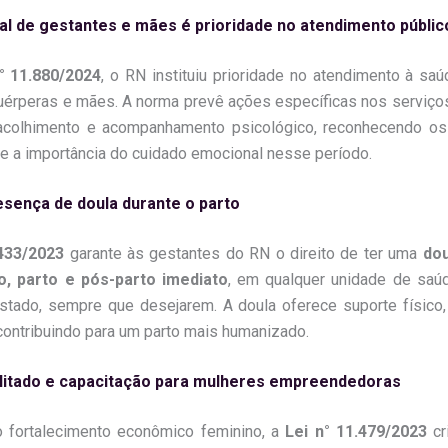
l de gestantes e mães é prioridade no atendimento públic
° 11.880/2024
, o RN instituiu prioridade no atendimento à sa
uérperas e mães. A norma prevê ações específicas nos serviço
acolhimento e acompanhamento psicológico, reconhecendo os
e a importância do cuidado emocional nesse período.
resença de doula durante o parto
.433/2023
garante às gestantes do RN o direito de ter uma
dou
o, parto e pós-parto imediato
, em qualquer unidade de saúd
stado, sempre que desejarem. A doula oferece suporte físico
 contribuindo para um parto mais humanizado.
ilitado e capacitação para mulheres empreendedoras
 fortalecimento econômico feminino, a
Lei n° 11.479/2023
cr