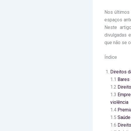
Nos últimos
espaços ante
Neste arti
divulgadas e
que não se c
Índice
Direitos 
1.1
Bares 
1.2
Direit
1.3
Empres
violência
1.4
Premia
1.5
Saúde 
1.6
Direit