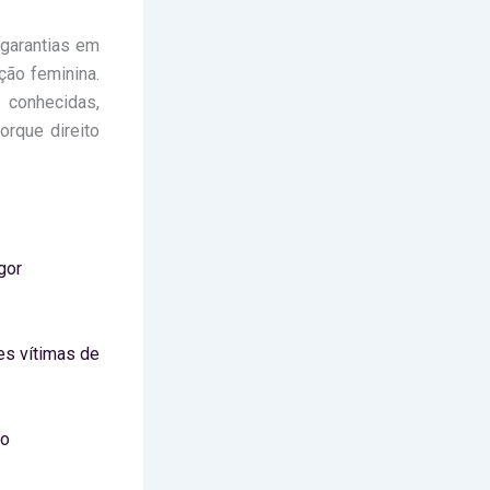
 garantias em
ção feminina.
conhecidas,
orque direito
gor
es vítimas de
co