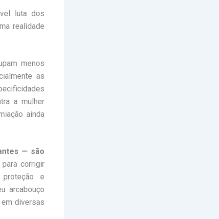
vel luta dos
ma realidade
ocupam menos
cialmente as
pecificidades
tra a mulher
miação ainda
tantes — são
para corrigir
, proteção e
eu arcabouço
s em diversas