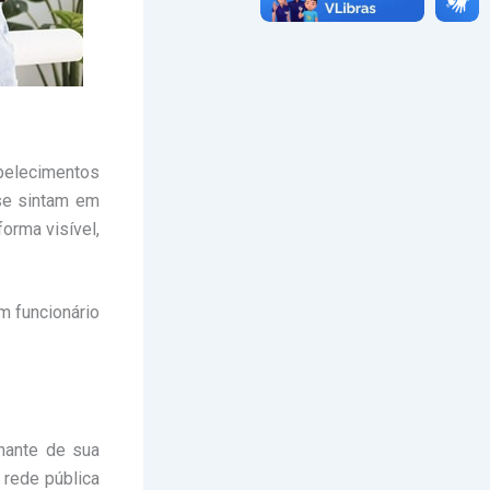
abelecimentos
 se sintam em
orma visível,
m funcionário
hante de sua
 rede pública