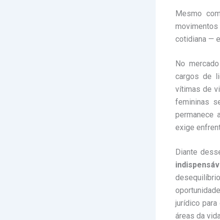
Mesmo com d
movimentos 
cotidiana — 
No mercado 
cargos de l
vítimas de v
femininas s
permanece a
exige enfren
Diante dess
indispensáv
desequilíbr
oportunidad
jurídico par
áreas da vida