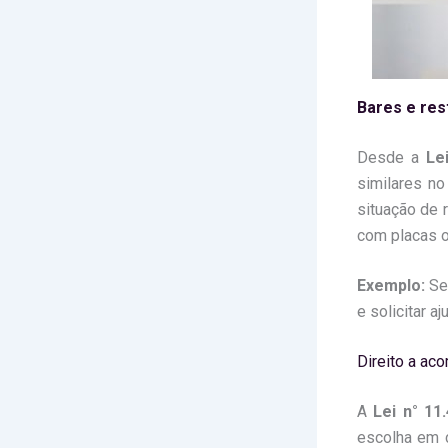
Bares e res
Desde a
Le
similares no
situação de 
com placas o
Exemplo:
Se 
e solicitar a
Direito a ac
A
Lei n° 11
escolha em c