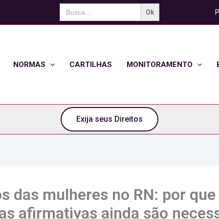
Search
P
for:
NORMAS
CARTILHAS
MONITORAMENTO
Exija seus Direitos
os das mulheres no RN: por que
cas afirmativas ainda são neces