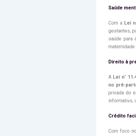
Saúde menta
Com a
Lei n
gestantes, p
saúde para 
maternidade 
Direito à p
A
Lei n° 11
no pré-part
privada do e
informativo,
Crédito fac
Com foco no