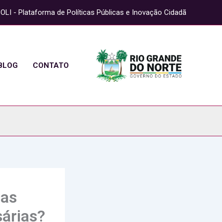
OLI - Plataforma de Políticas Públicas e Inovação Cidadã
BLOG
CONTATO
 as
sárias?