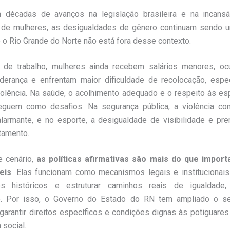
écadas de avanços na legislação brasileira e na incansá
de mulheres, as desigualdades de gênero continuam sendo u
e o Rio Grande do Norte não está fora desse contexto.
de trabalho, mulheres ainda recebem salários menores, 
iderança e enfrentam maior dificuldade de recolocação, espe
iolência. Na saúde, o acolhimento adequado e o respeito às es
eguem como desafios. Na segurança pública, a violência con
larmante, e no esporte, a desigualdade de visibilidade e pre
tamento.
e cenário,
as políticas afirmativas são mais do que impor
eis
. Elas funcionam como mecanismos legais e institucionais 
ios históricos e estruturar caminhos reais de igualdade
e. Por isso, o Governo do Estado do RN tem ampliado o s
a garantir direitos específicos e condições dignas às potiguare
 social.