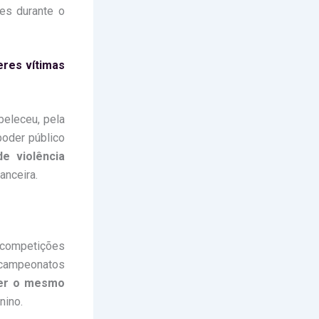
es durante o
res vítimas
beleceu, pela
poder público
e violência
anceira.
competições
 campeonatos
er o mesmo
nino.