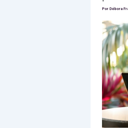
Por
Débora F