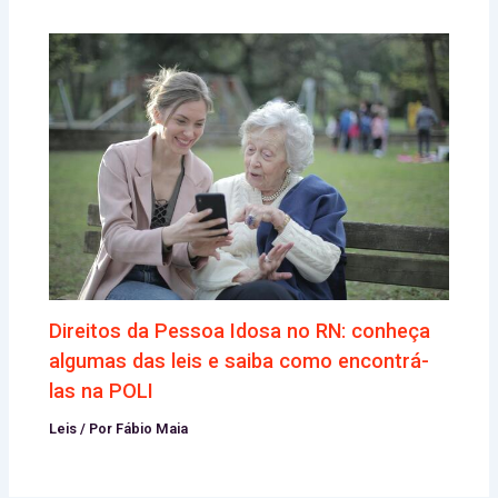
Direitos da Pessoa Idosa no RN: conheça
algumas das leis e saiba como encontrá-
las na POLI
Leis
/ Por
Fábio Maia