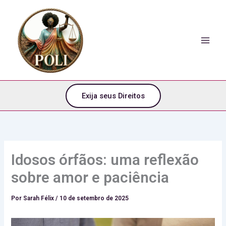
o
Ir
conteúdo
para
o
conteúdo
Exija seus Direitos
Idosos órfãos: uma reflexão
sobre amor e paciência
Por
Sarah Félix
/
10 de setembro de 2025