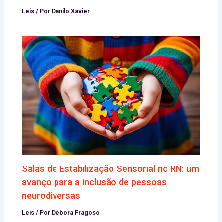
Leis
/ Por
Danilo Xavier
Salas de Estabilização Sensorial no RN: um
avanço para a inclusão de pessoas
neurodiversas
Leis
/ Por
Débora Fragoso