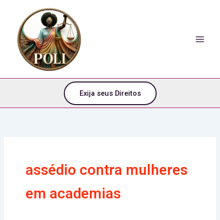
o
Ir
conteúdo
para
o
conteúdo
Exija seus Direitos
assédio contra mulheres
em academias