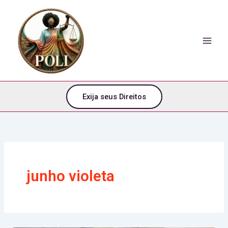
o
Ir
conteúdo
para
o
conteúdo
Exija seus Direitos
junho violeta