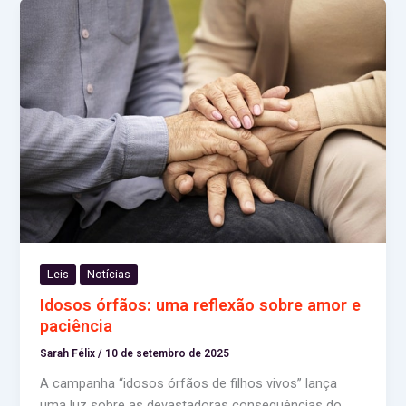
Leis
Notícias
Idosos órfãos: uma reflexão sobre amor e
paciência
Sarah Félix
/
10 de setembro de 2025
A campanha “idosos órfãos de filhos vivos” lança
uma luz sobre as devastadoras consequências do