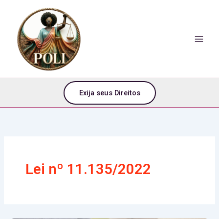
o
Ir
conteúdo
para
o
conteúdo
Exija seus Direitos
Lei nº 11.135/2022