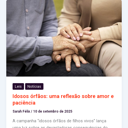
Leis
Notícias
Idosos órfãos: uma reflexão sobre amor e
paciência
Sarah Félix
/
10 de setembro de 2025
A campanha “idosos órfãos de filhos vivos” lança
uma luz sobre as devastadoras consequências do