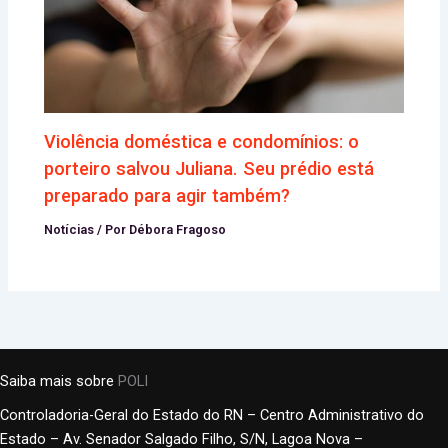
Violência doméstica e condomínios: o
porteiro salvou Juliana. Seu prédio está
preparado para agir também?
Notícias
/ Por
Débora Fragoso
Saiba mais sobre
POLI
Controladoria-Geral do Estado do RN – Centro Administrativo do
Estado – Av. Senador Salgado Filho, S/N, Lagoa Nova –