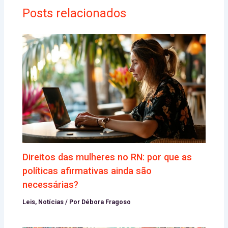
Posts relacionados
Direitos das mulheres no RN: por que as
políticas afirmativas ainda são
necessárias?
Leis
,
Notícias
/ Por
Débora Fragoso