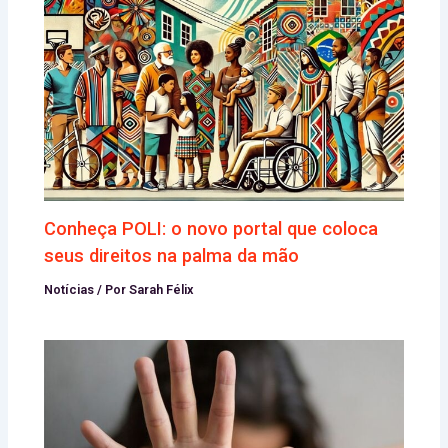
Conheça POLI: o novo portal que coloca
seus direitos na palma da mão
Notícias
/ Por
Sarah Félix